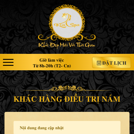
Giờ làm việc
ĐẶT LỊCH
Từ 8h-20h (T2- Cn)
KHÁC HÀNG ĐIỀU TRỊ NÁM
Nội dung đang cập nhật